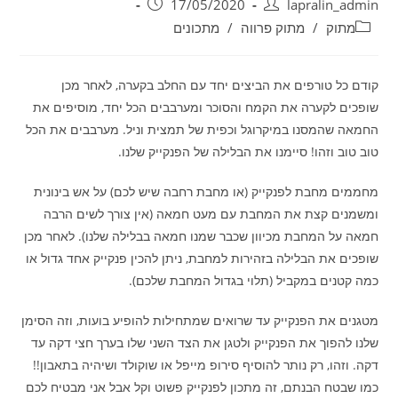
17/05/2020
lapralin_admin
מתוק
/
מתוק פרווה
/
מתכונים
קודם כל טורפים את הביצים יחד עם החלב בקערה, לאחר מכן
שופכים לקערה את הקמח והסוכר ומערבבים הכל יחד, מוסיפים את
החמאה שהמסנו במיקרוגל וכפית של תמצית וניל. מערבבים את הכל
טוב טוב וזהו! סיימנו את הבלילה של הפנקייק שלנו.
מחממים מחבת לפנקייק (או מחבת רחבה שיש לכם) על אש בינונית
ומשמנים קצת את המחבת עם מעט חמאה (אין צורך לשים הרבה
חמאה על המחבת מכיוון שכבר שמנו חמאה בבלילה שלנו). לאחר מכן
שופכים את הבלילה בזהירות למחבת, ניתן להכין פנקייק אחד גדול או
כמה קטנים במקביל (תלוי בגדול המחבת שלכם).
מטגנים את הפנקייק עד שרואים שמתחילות להופיע בועות, וזה הסימן
שלנו להפוך את הפנקייק ולטגן את הצד השני שלו בערך חצי דקה עד
דקה. וזהו, רק נותר להוסיף סירופ מייפל או שוקולד ושיהיה בתאבון!!
כמו שבטח הבנתם, זה מתכון לפנקייק פשוט וקל אבל אני מבטיח לכם