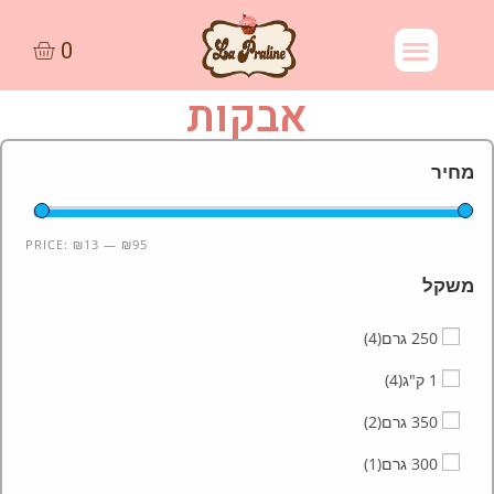
אבקות
מחיר
PRICE:
₪13
—
₪95
משקל
250 גרם
(4)
1 ק"ג
(4)
350 גרם
(2)
300 גרם
(1)