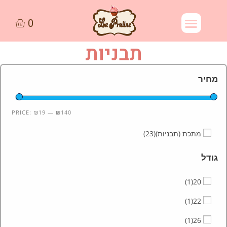
תבניות
מחיר
PRICE:
₪19
—
₪140
מתכת (תבניות)
(23)
גודל
(1)
20
(1)
22
(1)
26